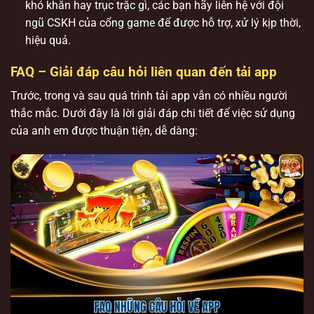
khó khăn hay trục trặc gì, các bạn hãy liên hệ với đội
ngũ CSKH của cổng game để được hỗ trợ, xử lý kịp thời,
hiệu quả.
FAQ – Giải đáp câu hỏi liên quan đến tải app
Trước, trong và sau quá trình
tải app
vẫn có nhiều người
thắc mắc. Dưới đây là lời giải đáp chi tiết để việc sử dụng
của anh em được thuận tiện, dễ dàng: