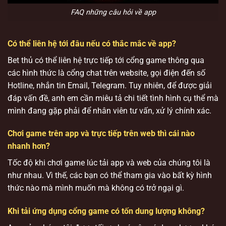
FAQ những câu hỏi về app
Có thể liên hệ tới đâu nếu có thắc mắc về app?
Bet thủ có thể liên hệ trực tiếp tới cổng game thông qua
các hình thức là cổng chat trên website, gọi điện đến số
Hotline, nhắn tin Email, Telegram. Tuy nhiên, để được giải
đáp vấn đề, anh em cần miêu tả chi tiết tình hình cụ thể mà
mình đang gặp phải để nhân viên tư vấn, xử lý chính xác.
Chơi game trên app và trực tiếp trên web thì cái nào
nhanh hơn?
Tốc độ khi chơi game lúc
tải app
và web của chúng tôi là
như nhau. Vì thế, các bạn có thể tham gia vào bất kỳ hình
thức nào mà mình muốn mà không có trở ngại gì.
Khi tải ứng dụng cổng game có tốn dung lượng không?