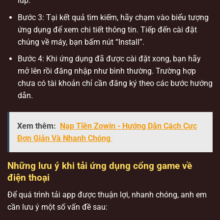
lúp.
Bước 3: Tại kết quả tìm kiếm, hãy chạm vào biểu tượng
ứng dụng để xem chi tiết thông tin. Tiếp đến cài đặt
chúng về máy, bạn bấm nút “Install”.
Bước 4: Khi ứng dụng đã được cài đặt xong, bạn hãy
mở lên rồi đăng nhập như bình thường. Trường hợp
chưa có tài khoản chỉ cần đăng ký theo các bước hướng
dẫn.
Xem thêm:
Nạp Tiền Zowin - Hướng Dẫn Cách Cực
Đơn Giản Và Nhanh Chóng
Những lưu ý khi tải ứng dụng cổng game về
điện thoại
Để quá trình
tải app
được thuận lợi, nhanh chóng, anh em
cần lưu ý một số vấn đề sau: