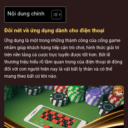
Nội dung chính
Đôi nét về ứng dụng dành cho điện thoại
Ứng dụng là một trong những thành công của cổng game
nhằm giúp khách hàng tiếp cận trò chơi, hình thức giải trí
trên nền tảng cá cược trực tuyến được tốt hơn. Bởi lẽ
thương hiệu hiểu rõ tầm quan trọng của điện thoại di động
đối với con người hiện nay là vật bất ly thân và có thể
mang theo bất cứ khi nào.