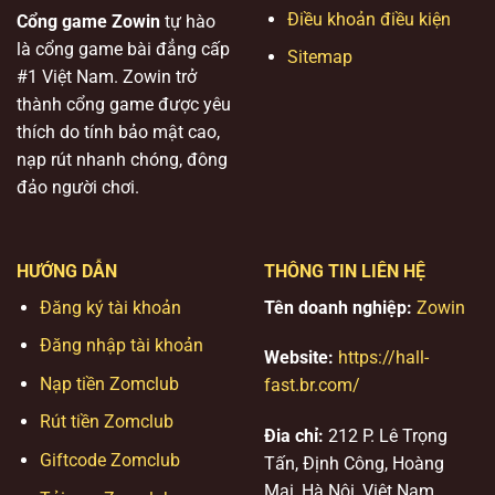
Điều khoản điều kiện
Cổng game Z
o
win
tự hào
là cổng game bài đẳng cấp
Sitemap
#1 Việt Nam. Zowin trở
thành cổng game được yêu
thích do tính bảo mật cao,
nạp rút nhanh chóng, đông
đảo người chơi.
HƯỚNG DẪN
THÔNG TIN LIÊN HỆ
Đăng ký tài khoản
Tên doanh nghiệp:
Zowin
Đăng nhập tài khoản
Website:
https://hall-
Nạp tiền Zomclub
fast.br.com/
Rút tiền Zomclub
Đia chỉ:
212 P. Lê Trọng
Giftcode Zomclub
Tấn, Định Công, Hoàng
Mai, Hà Nội, Việt Nam.