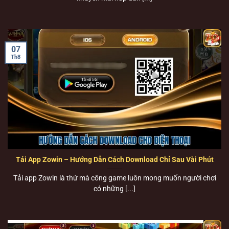
07
Th8
Tải App Zowin – Hướng Dẫn Cách Download Chỉ Sau Vài Phút
Tải app Zowin là thứ mà công game luôn mong muốn người chơi
có những [...]