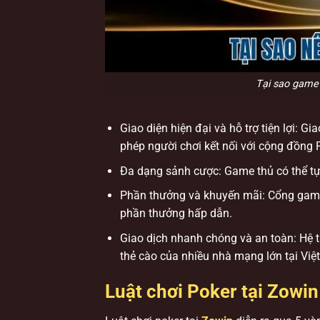
Tại sao game
Giao diện hiện đại và hỗ trợ tiện lợi: Gi
phép người chơi kết nối với cộng đồng P
Đa dạng sảnh cược: Game thủ có thể tự
Phần thưởng và khuyến mãi: Cổng game 
phần thưởng hấp dẫn.
Giao dịch nhanh chóng và an toàn: Hệ 
thẻ cào của nhiều nhà mạng lớn tại Việ
Luật chơi Poker tại Zowi