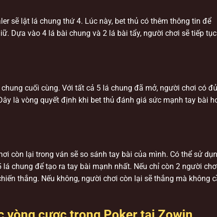
er sẽ lật lá chung thứ 4. Lúc này, bet thủ có thêm thông tin để
 Dựa vào 4 lá bài chung và 2 lá bài tẩy, người chơi sẽ tiếp tục
lá chung cuối cùng. Với tất cả 5 lá chung đã mở, người chơi có đ
 Đây là vòng quyết định khi bet thủ đánh giá sức mạnh tay bài 
ơi còn lại trong ván sẽ so sánh tay bài của mình. Có thể sử dụ
5 lá chung để tạo ra tay bài mạnh nhất. Nếu chỉ còn 2 người chơi
 chiến thắng. Nếu không, người chơi còn lại sẽ thắng mà không 
c vòng cược trong Poker tại Zowin