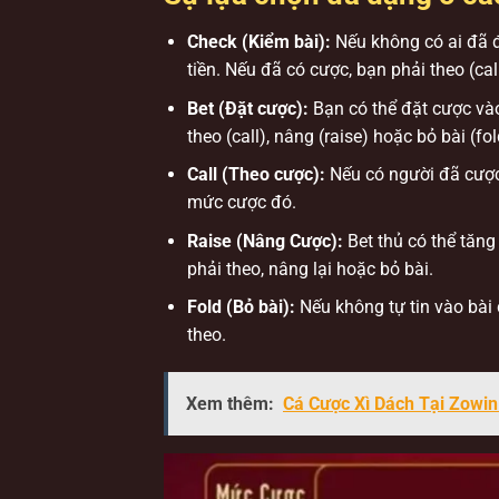
Check (Kiểm bài):
Nếu không có ai đã đ
tiền. Nếu đã có cược, bạn phải theo (cal
Bet (Đặt cược):
Bạn có thể đặt cược và
theo (call), nâng (raise) hoặc bỏ bài (fol
Call (Theo cược):
Nếu có người đã cược 
mức cược đó.
Raise (Nâng Cược):
Bet thủ có thể tăng
phải theo, nâng lại hoặc bỏ bài.
Fold (Bỏ bài):
Nếu không tự tin vào bài 
theo.
Xem thêm:
Cá Cược Xì Dách Tại Zowin 