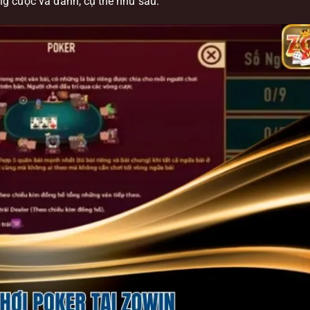
ng cược và đánh, cụ thể như sau: