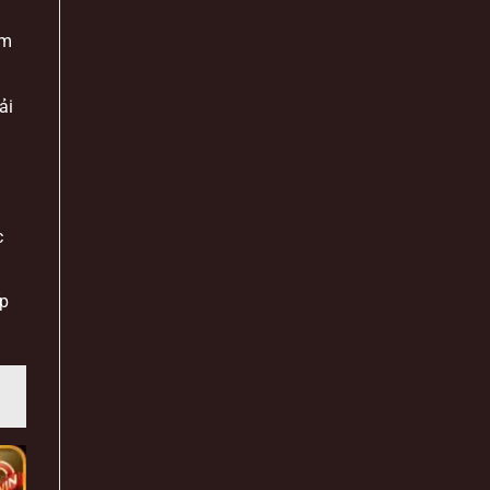
êm
ải
c
ếp