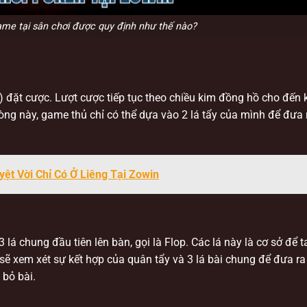
ame tại sân chơi được quy định như thế nào?
a) đặt cược. Lượt cược tiếp tục theo chiều kim đồng hồ cho đến 
òng này, game thủ chỉ có thể dựa vào 2 lá tẩy của mình để đưa 
t Vời Chỉ Có Ở Liêng Tại Zowin
3 lá chung đầu tiên lên bàn, gọi là Flop. Các lá này là cơ sở để t
 sẽ xem xét sự kết hợp của quân tẩy và 3 lá bài chung để đưa ra
 bỏ bài.