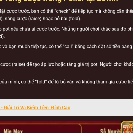
ặt cược trước, bạn có thể “check” để tiếp tục mà không cần th
l), nâng cược (raise) hoặc bỏ bài (fold).
o pot nếu chưa ai cược trước. Những người chơi khác sau đó ph
d).
và bạn muốn tiếp tục, có thể “call” bằng cách đặt số tiền bằng
 cược (raise) để tạo áp lực hoặc tăng giá trị pot. Người chơi khá
của mình, có thể “fold” để từ bỏ ván và không tham gia cược ti
- Giải Trí Và Kiếm Tiền Đỉnh Cao