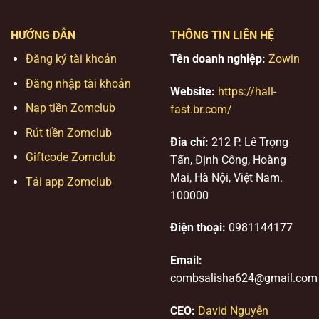
HƯỚNG DẪN
THÔNG TIN LIÊN HỆ
Đăng ký tài khoản
Tên doanh nghiệp:
Zowin
Đăng nhập tài khoản
Website:
https://hall-
Nạp tiền Zomclub
fast.br.com/
Rút tiền Zomclub
Đia chỉ:
212 P. Lê Trọng
Giftcode Zomclub
Tấn, Định Công, Hoàng
Mai, Hà Nội, Việt Nam.
Tải app Zomclub
100000
Điện thoại:
0981144177
Email:
combsalisha624@gmail.com
CEO:
David Nguyễn