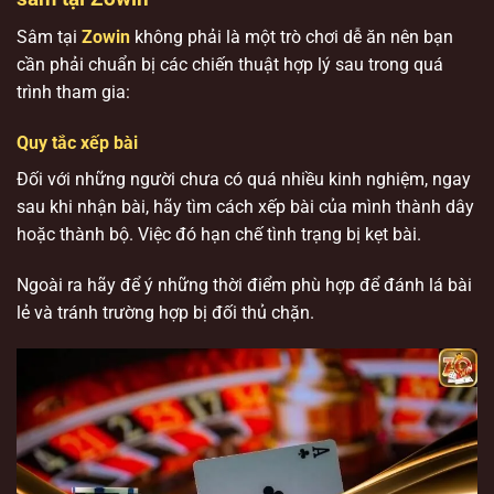
Sâm tại
Zowin
không phải là một trò chơi dễ ăn nên bạn
cần phải chuẩn bị các chiến thuật hợp lý sau trong quá
trình tham gia:
Quy tắc xếp bài
Đối với những người chưa có quá nhiều kinh nghiệm, ngay
sau khi nhận bài, hãy tìm cách xếp bài của mình thành dây
hoặc thành bộ. Việc đó hạn chế tình trạng bị kẹt bài.
Ngoài ra hãy để ý những thời điểm phù hợp để đánh lá bài
lẻ và tránh trường hợp bị đối thủ chặn.